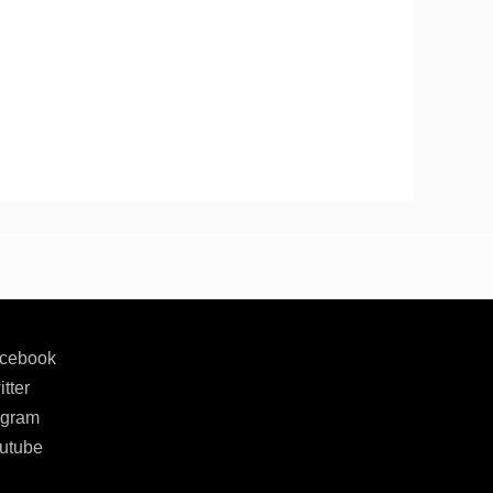
cebook
tter
agram
utube