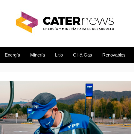
L DESARROLLO
EWS
Energía
Minería
Litio
Oil & Gas
Renovables