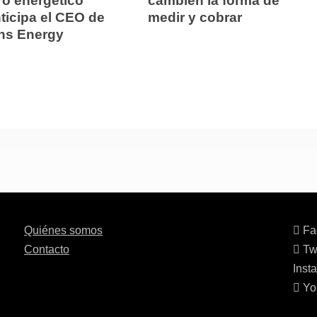
uro energético
cambien la forma de
ticipa el CEO de
medir y cobrar
ns Energy
Quiénes somos
Fa
Contacto
Twi
Inst
Yo