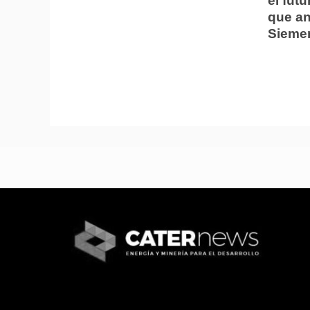
el fut
que an
Sieme