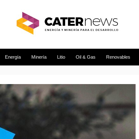
L DESARROLLO
EWS
Energía
Minería
Litio
Oil & Gas
Renovables