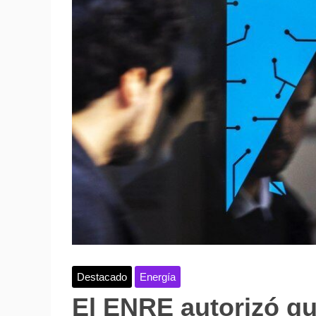
Destacado
Energía
El ENRE autorizó q