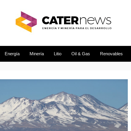
L DESARROLLO
EWS
Energía
Minería
Litio
Oil & Gas
Renovables