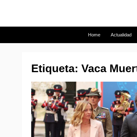
Skip
to
ENERGÍA Y MINERÍA PARA E
content
CATER N
Home
Actualidad
Etiqueta:
Vaca Muer