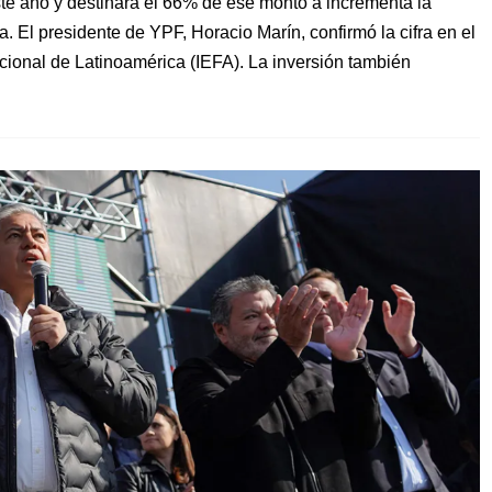
ste año y destinará el 66% de ese monto a incrementa la
 El presidente de YPF, Horacio Marín, confirmó la cifra en el
ional de Latinoamérica (IEFA). La inversión también