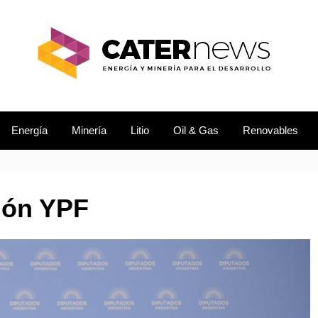
L DESARROLLO
EWS
Energía
Minería
Litio
Oil & Gas
Renovables
ión YPF