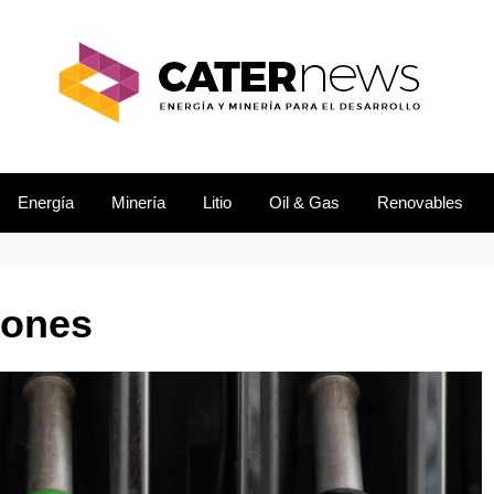
L DESARROLLO
EWS
Energía
Minería
Litio
Oil & Gas
Renovables
iones