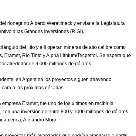
el rionegrino Alberto Weretilneck y enviar a la Legislatura
ntivo a las Grandes Inversiones (RIGI).
iángulo del litio y allí operan mineras de alto calibre como
, Eramet, Rio Tinto y Alpha Lithium/Tecpetrol. Se espera que
 por alrededor de 9.000 millones de dólares.
endente, en Argentina los proyectos siguen atrayendo
e cara a las próximas décadas.
 empresa Eramet, fue uno de los últimos en recibir la
2, con una inversión de entre 800 y 1000 millones de dólares
udamérica, Alejandro Moro.
con proyectos más avanzados que podrían ampliarse a partir