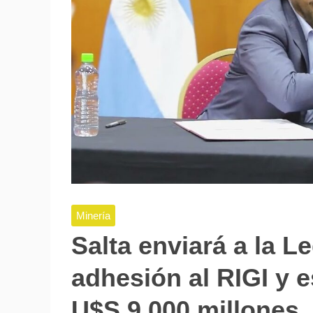
Minería
Salta enviará a la L
adhesión al RIGI y 
U$S 9.000 millones