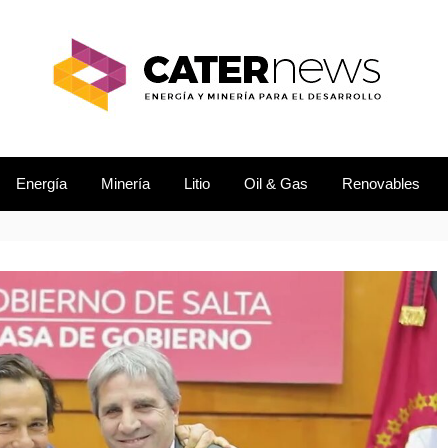
L DESARROLLO
EWS
Energía
Minería
Litio
Oil & Gas
Renovables