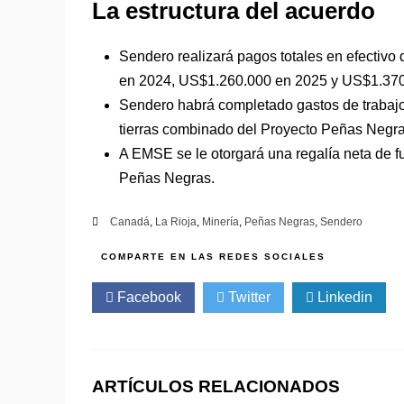
La estructura del acuerdo
Sendero realizará pagos totales en efectiv
en 2024, US$1.260.000 en 2025 y US$1.370
Sendero habrá completado gastos de trabaj
tierras combinado del Proyecto Peñas Negr
A EMSE se le otorgará una regalía neta de f
Peñas Negras.
Canadá
,
La Rioja
,
Minería
,
Peñas Negras
,
Sendero
Facebook
Twitter
Linkedin
ARTÍCULOS RELACIONADOS