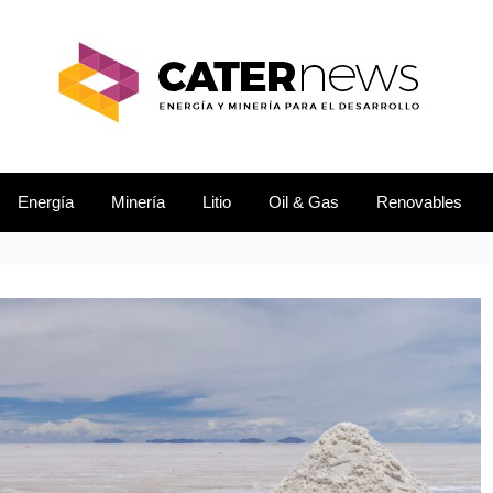
L DESARROLLO
EWS
Energía
Minería
Litio
Oil & Gas
Renovables