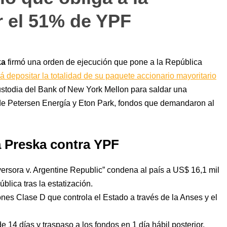
r el 51% de YPF
ka
firmó una orden de ejecución que pone a la República
á depositar la totalidad de su paquete accionario mayoritario
stodia del Bank of New York Mellon para saldar una
 de Petersen Energía y Eton Park, fondos que demandaron al
ta Preska contra YPF
versora v. Argentine Republic” condena al país a US$ 16,1 mil
ública tras la estatización.
nes Clase D que controla el Estado a través de la Anses y el
 14 días y traspaso a los fondos en 1 día hábil posterior.