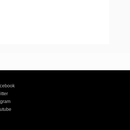
cebook
tter
agram
utube