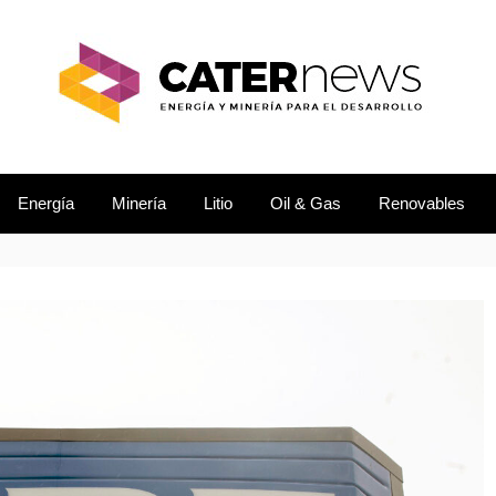
L DESARROLLO
EWS
Energía
Minería
Litio
Oil & Gas
Renovables