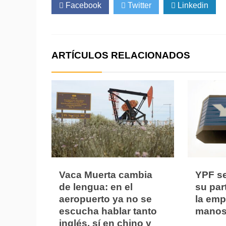
Facebook
Twitter
Linkedin
ARTÍCULOS RELACIONADOS
Vaca Muerta cambia
YPF s
de lengua: en el
su part
aeropuerto ya no se
la em
escucha hablar tanto
manos
inglés, sí en chino y