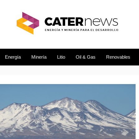
L DESARROLLO
EWS
Energía
Minería
Litio
Oil & Gas
Renovables