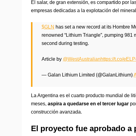
El salar, de gran extensión, es compartido por la
empresas dedicadas a la explotación del mineral
$GLN
has set a new record at its Hombre M
renowned “Lithium Triangle”, pumping 981 mill
second during testing.
Article by
@WestAustralian
https://t.co/eE
— Galan Lithium Limited (@GalanLithium)
A
La Argentina es el cuarto producto mundial de lit
meses,
aspira a quedarse en el tercer lugar
por
construcción avanzada.
El proyecto fue aprobado a 